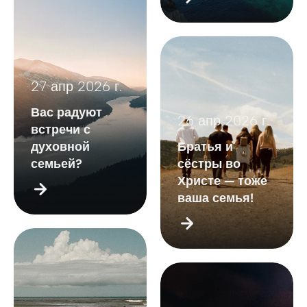
27 апр 2026 г.
Вас радуют
26 апр 2026 г.
встречи с
духовной
Братья и
семьей?
сёстры во
Христе — тоже
ваша семья!