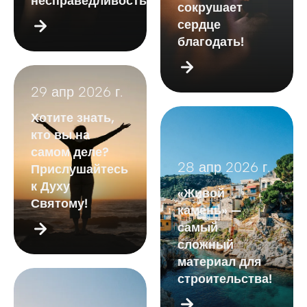
несправедливость?
сокрушает
сердце
благодать!
29 апр 2026 г.
Хотите знать,
кто вы на
самом деле?
28 апр 2026 г.
Прислушайтесь
к Духу
«Живой
Святому!
камень» —
самый
сложный
материал для
строительства!