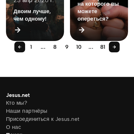
23 апр 2026 г.
на которого вы
Двоим лучше,
можете
чем одному!
опереться?
1
...
8
9
10
...
81
Jesus.net
Кто мы?
Наши партнёры
Присоединиться к Jesus.net
О нас