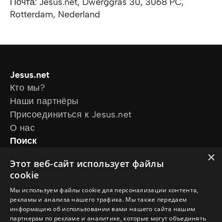
Почта: Jesus.net, Dwerggras 30, 3068 PC,
Rotterdam, Nederland
Jesus.net
Кто мы?
Наши партнёры
Присоединиться к Jesus.net
О нас
Поиск
Статьи
×
Этот веб-сайт использует файлы
Видео
cookie
Онлайн-курсы
Мы используем файлы cookie для персонализации контента,
Наши проекты
рекламы и анализа нашего трафика. Мы также передаем
У меня есть вопрос
информацию об использовании вами нашего сайта нашим
Хочу, чтобы за меня помолились
партнерам по рекламе и аналитике, которые могут объединять