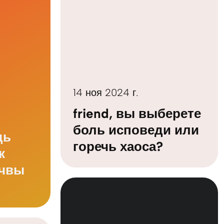
14 ноя 2024 г.
friend, вы выберете
боль исповеди или
дь
горечь хаоса?
к
очвы