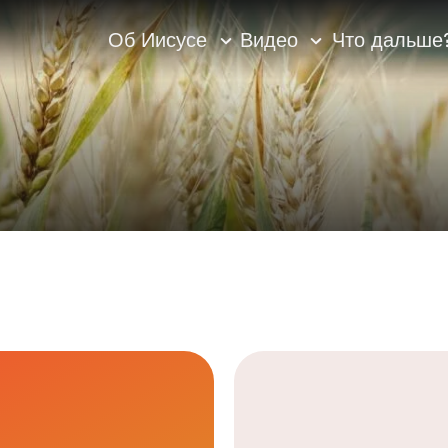
Об Иисусе
Видео
Что дальше