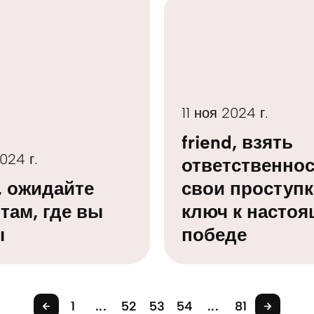
11 ноя 2024 г.
friend, взять
024 г.
ответственнос
d, ожидайте
свои проступк
 там, где вы
ключ к насто
ы
победе
1
...
52
53
54
...
81