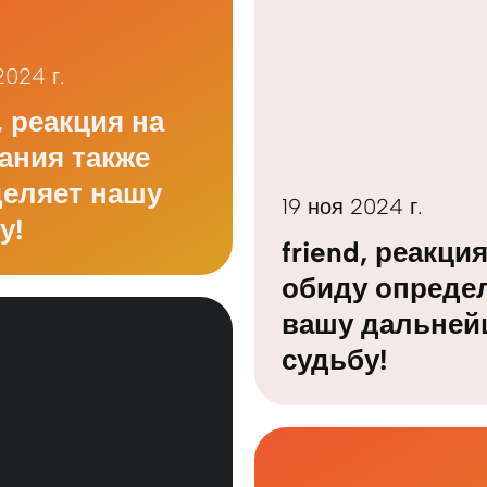
2024 г.
, реакция на
ания также
еляет нашу
19 ноя 2024 г.
у!
friend, реакци
обиду опреде
вашу дальне
судьбу!