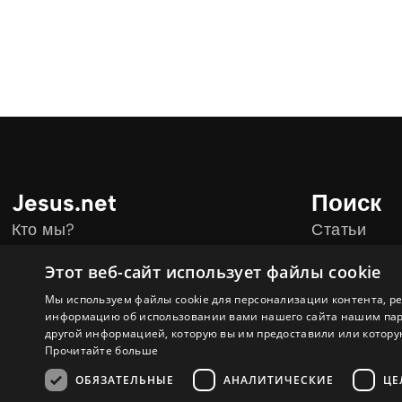
Jesus.net
Поиск
Кто мы?
Статьи
Наши партнёры
Видео
Этот веб-сайт использует файлы cookie
Присоединиться к Jesus.net
Онлайн-ку
Мы используем файлы cookie для персонализации контента, р
О нас
информацию об использовании вами нашего сайта нашим партн
другой информацией, которую вы им предоставили или которую
Прочитайте больше
ОБЯЗАТЕЛЬНЫЕ
АНАЛИТИЧЕСКИЕ
ЦЕ