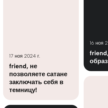
16 ноя 2
friend
17 ноя 2024 г.
образ
friend, не
позволяете сатане
заключать себя в
темницу!