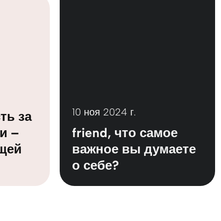
10 ноя 2024 г.
ть за
и –
friend, что самое
ящей
важное вы думаете
о себе?