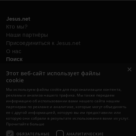
Jesus.net
Кто мы?
Наши партнёры
Присоединиться к Jesus.net
О нас
Поиск
Статьи
×
Этот веб-сайт использует файлы
Видео
cookie
Онлайн-курсы
Мы используем файлы cookie для персонализации контента,
Наши проекты
рекламы и анализа нашего трафика. Мы также передаем
У меня есть вопрос
информацию об использовании вами нашего сайта нашим
Хочу, чтобы за меня помолились
партнерам по рекламе и аналитике, которые могут объединять
ее с другой информацией, которую вы им предоставили или
Следите за нами
которую они собрали в результате использования вами их услуг.
Прочитайте больше
ОБЯЗАТЕЛЬНЫЕ
АНАЛИТИЧЕСКИЕ