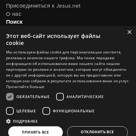
Присоединиться к Jesus.net
О нас
Поиск
Статьи
×
Этот веб-сайт использует файлы
Видео
cookie
Онлайн-курсы
Мы используем файлы cookie для персонализации контента,
Наши проекты
рекламы и анализа нашего трафика. Мы также передаем
У меня есть вопрос
информацию об использовании вами нашего сайта нашим
Хочу, чтобы за меня помолились
партнерам по рекламе и аналитике, которые могут объединять
ее с другой информацией, которую вы им предоставили или
Следите за нами
которую они собрали в результате использования вами их услуг.
Прочитайте больше
ОБЯЗАТЕЛЬНЫЕ
АНАЛИТИЧЕСКИЕ
ЦЕЛЕВЫЕ
ФУНКЦИОНАЛЬНЫЕ
ПОДРОБНЕЕ
© Copyright 2026 ru.Jesus.net
Политика конфиденциальности
ОТКЛОНИТЬ ВСЕ
ПРИНЯТЬ ВСЕ
Политика использования файлов cookie
a
WebNL
site