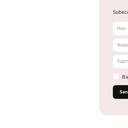
Subscr
Имя
Фам
Адре
Я 
Se