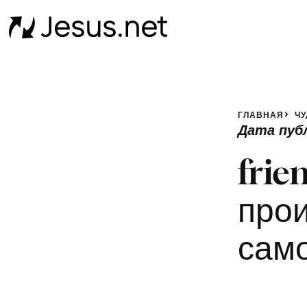
ГЛАВНАЯ
Ч
Дата пуб
frie
прои
само