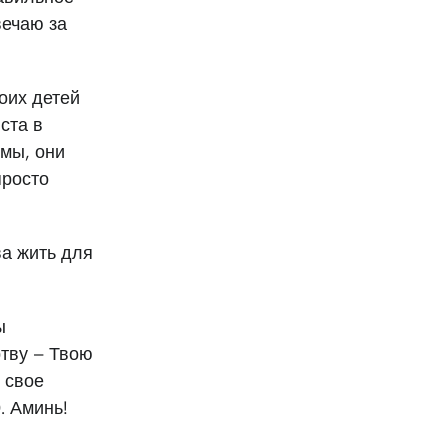
вечаю за
оих детей
ста в
ьмы, они
просто
ва жить для
ы
ртву – Твою
 свое
). Аминь!