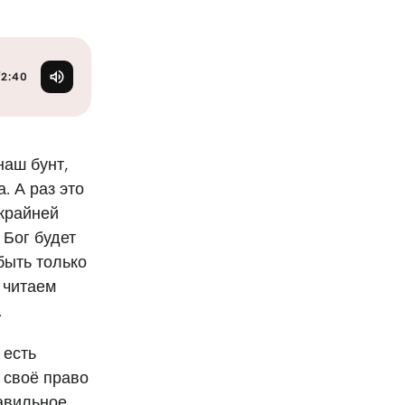
KO
Korean
MG
Malagas
MM
Burmes
NL
Dutch
/
2:40
NL
Flemish
NO
Norwegi
PT
Portugue
наш бунт,
RO
Romania
. А раз это
RU
Russian
 крайней
SV
Swedish
 Бог будет
TA
Tamil
 быть только
TH
Thai
 читаем
TL
Tagalog
.
TL
Taglish
TR
Turkish
 есть
UK
Ukrainian
 своё право
UR
Urdu
равильное