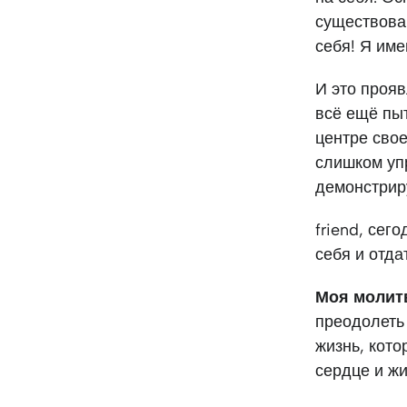
существован
себя! Я им
И это проя
всё ещё пыт
центре свое
слишком упр
демонстрир
friend, сег
себя и отда
Моя молит
преодолеть
жизнь, кото
сердце и жи