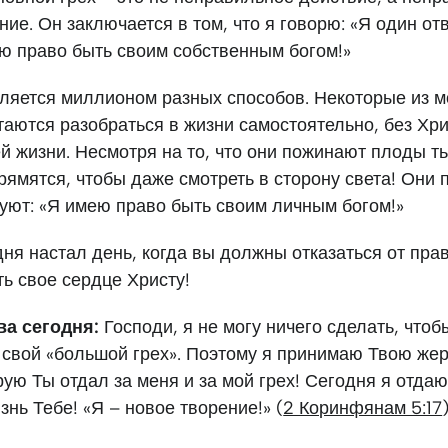
ие. Он заключается в том, что я говорю: «Я один от
ею право быть своим собственным богом!»
вляется миллионом разных способов. Некоторые из м
аются разобраться в жизни самостоятельно, без Хри
й жизни. Несмотря на то, что они пожинают плоды т
ямятся, чтобы даже смотреть в сторону света! Они 
уют: «Я имею право быть своим личным богом!»
одня настал день, когда вы должны отказаться от пра
ть свое сердце Христу!
ва сегодня:
Господи, я не могу ничего сделать, чтоб
 свой «большой грех». Поэтому я принимаю Твою же
рую Ты отдал за меня и за мой грех! Сегодня я отдаю
знь Тебе! «Я – новое творение!» (
2 Коринфянам 5:17