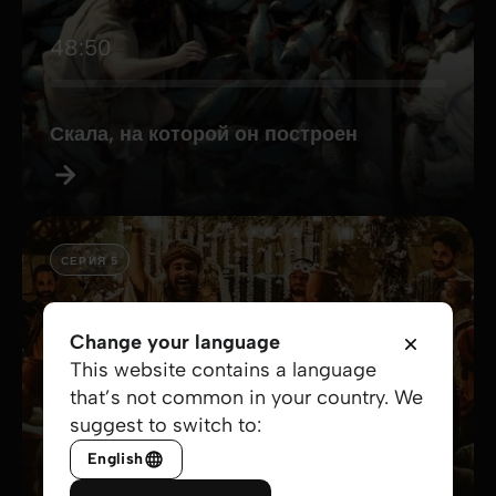
48:50
Скала, на которой он построен
СЕРИЯ 5
Change your language
This website contains a language
that’s not common in your country. We
54:40
suggest to switch to:
English
Свадебный подарок